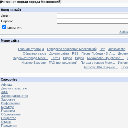
[
Интернет-портал города Московский
]
Вход на сайт
Логин:
Пароль:
запомнить
Забыл
Меню сайта
Главная страница
Городское поселение Московский
Чат
Знакомства
Обратная связь
Друзья сайта
RSS
Песнь Победы - В. А....
Дерев
Видеочат города Моск...
Тесты
Видео
Видео
Михайлово-Ярцевское ...
Нижнее Валуево
FAQ (вопрос/ответ)
Погода в городе Моск...
Интерн
Автобус 1040 Видное ...
Прои
Categories
Афиша
Диалог с властью
ЖКХ
Законодательство
Здоровье
Информация
Культура
Политика
Образование
Общество
Отдых
Праздники