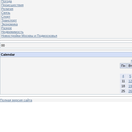
Погода
Происшествия
Религия
Связь
Спорт
Транспорт
Экономика
Разное
Недвижимость
Новостройки Москвы и Подмосковья
00
Calendar
Пн
Вт
4
5
11
12
18
19
25
26
Полная версия сайта