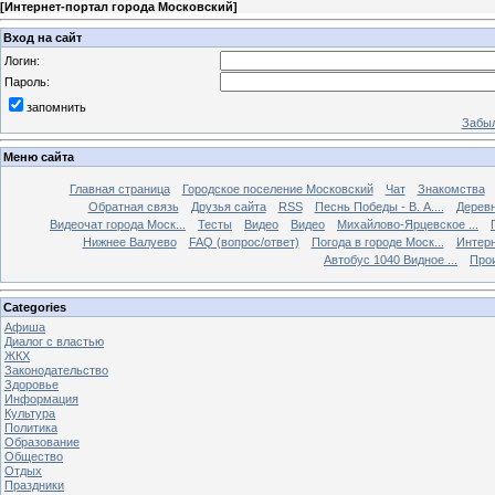
[
Интернет-портал города Московский
]
Вход на сайт
Логин:
Пароль:
запомнить
Забыл
Меню сайта
Главная страница
Городское поселение Московский
Чат
Знакомства
Обратная связь
Друзья сайта
RSS
Песнь Победы - В. А....
Дерев
Видеочат города Моск...
Тесты
Видео
Видео
Михайлово-Ярцевское ...
Нижнее Валуево
FAQ (вопрос/ответ)
Погода в городе Моск...
Интерн
Автобус 1040 Видное ...
Прои
Categories
Афиша
Диалог с властью
ЖКХ
Законодательство
Здоровье
Информация
Культура
Политика
Образование
Общество
Отдых
Праздники