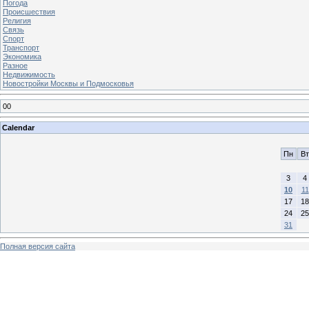
Погода
Происшествия
Религия
Связь
Спорт
Транспорт
Экономика
Разное
Недвижимость
Новостройки Москвы и Подмосковья
00
Calendar
Пн
Вт
3
4
10
11
17
18
24
25
31
Полная версия сайта