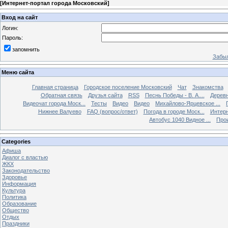
[
Интернет-портал города Московский
]
Вход на сайт
Логин:
Пароль:
запомнить
Забыл
Меню сайта
Главная страница
Городское поселение Московский
Чат
Знакомства
Обратная связь
Друзья сайта
RSS
Песнь Победы - В. А....
Дерев
Видеочат города Моск...
Тесты
Видео
Видео
Михайлово-Ярцевское ...
Нижнее Валуево
FAQ (вопрос/ответ)
Погода в городе Моск...
Интерн
Автобус 1040 Видное ...
Прои
Categories
Афиша
Диалог с властью
ЖКХ
Законодательство
Здоровье
Информация
Культура
Политика
Образование
Общество
Отдых
Праздники