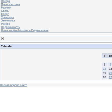
Погода
Происшествия
Религия
Связь
Спорт
Транспорт
Экономика
Разное
Недвижимость
Новостройки Москвы и Подмосковья
00
Calendar
Пн
Вт
5
6
12
13
19
20
26
27
Полная версия сайта