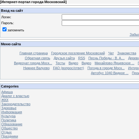
[
Интернет-портал города Московский
]
Вход на сайт
Логин:
Пароль:
запомнить
Забыл
Меню сайта
Главная страница
Городское поселение Московский
Чат
Знакомства
Обратная связь
Друзья сайта
RSS
Песнь Победы - В. А....
Дерев
Видеочат города Моск...
Тесты
Видео
Видео
Михайлово-Ярцевское ...
Нижнее Валуево
FAQ (вопрос/ответ)
Погода в городе Моск...
Интерн
Автобус 1040 Видное ...
Прои
Categories
Афиша
Диалог с властью
ЖКХ
Законодательство
Здоровье
Информация
Культура
Политика
Образование
Общество
Отдых
Праздники