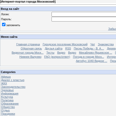
[
Интернет-портал города Московский
]
Вход на сайт
Логин:
Пароль:
запомнить
Забыл
Меню сайта
Главная страница
Городское поселение Московский
Чат
Знакомства
Обратная связь
Друзья сайта
RSS
Песнь Победы - В. А....
Дерев
Видеочат города Моск...
Тесты
Видео
Видео
Михайлово-Ярцевское ...
Нижнее Валуево
FAQ (вопрос/ответ)
Погода в городе Моск...
Интерн
Автобус 1040 Видное ...
Прои
Categories
Афиша
Диалог с властью
ЖКХ
Законодательство
Здоровье
Информация
Культура
Политика
Образование
Общество
Отдых
Праздники