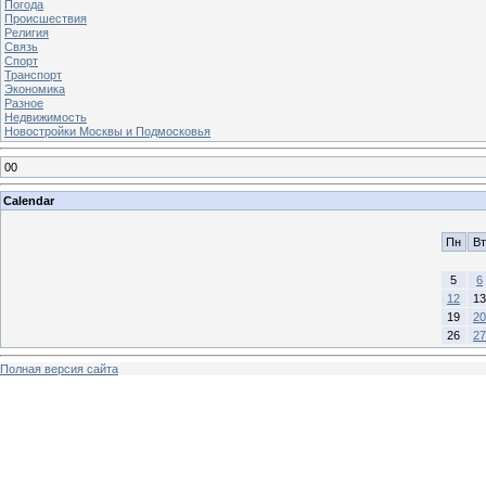
Погода
Происшествия
Религия
Связь
Спорт
Транспорт
Экономика
Разное
Недвижимость
Новостройки Москвы и Подмосковья
00
Calendar
Пн
Вт
5
6
12
13
19
20
26
27
Полная версия сайта