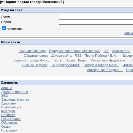
[
Интернет-портал города Московский
]
Вход на сайт
Логин:
Пароль:
запомнить
Забыл
Меню сайта
Главная страница
Городское поселение Московский
Чат
Знакомства
Обратная связь
Друзья сайта
RSS
Песнь Победы - В. А....
Дерев
Видеочат города Моск...
Тесты
Видео
Видео
Михайлово-Ярцевское ...
Нижнее Валуево
FAQ (вопрос/ответ)
Погода в городе Моск...
Интерн
Автобус 1040 Видное ...
Прои
Categories
Афиша
Диалог с властью
ЖКХ
Законодательство
Здоровье
Информация
Культура
Политика
Образование
Общество
Отдых
Праздники