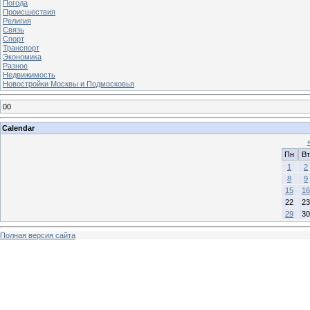
Погода
Происшествия
Религия
Связь
Спорт
Транспорт
Экономика
Разное
Недвижимость
Новостройки Москвы и Подмосковья
00
Calendar
Пн
Вт
1
2
8
9
15
16
22
23
29
30
Полная версия сайта