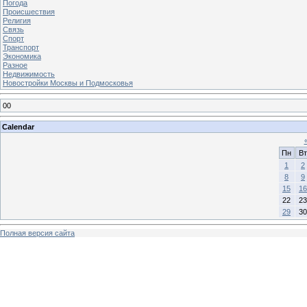
Погода
Происшествия
Религия
Связь
Спорт
Транспорт
Экономика
Разное
Недвижимость
Новостройки Москвы и Подмосковья
00
Calendar
Пн
Вт
1
2
8
9
15
16
22
23
29
30
Полная версия сайта