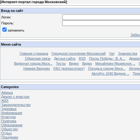
[
Интернет-портал города Московский
]
Вход на сайт
Логин:
Пароль:
запомнить
Забыл
Меню сайта
Главная страница
Городское поселение Московский
Чат
Знакомства
Обратная связь
Друзья сайта
RSS
Песнь Победы - В. А....
Дерев
Видеочат города Моск...
Тесты
Видео
Видео
Михайлово-Ярцевское ...
Нижнее Валуево
FAQ (вопрос/ответ)
Погода в городе Моск...
Интерн
Автобус 1040 Видное ...
Прои
Categories
Афиша
Диалог с властью
ЖКХ
Законодательство
Здоровье
Информация
Культура
Политика
Образование
Общество
Отдых
Праздники