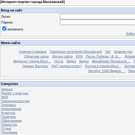
[
Интернет-портал города Московский
]
Вход на сайт
Логин:
Пароль:
запомнить
Забыл
Меню сайта
Главная страница
Городское поселение Московский
Чат
Знакомства
Обратная связь
Друзья сайта
RSS
Песнь Победы - В. А....
Дерев
Видеочат города Моск...
Тесты
Видео
Видео
Михайлово-Ярцевское ...
Нижнее Валуево
FAQ (вопрос/ответ)
Погода в городе Моск...
Интерн
Автобус 1040 Видное ...
Прои
Categories
Афиша
Диалог с властью
ЖКХ
Законодательство
Здоровье
Информация
Культура
Политика
Образование
Общество
Отдых
Праздники