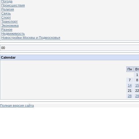
Погода
Происшествия
Религия
Связь
Спорт
Транспорт
Экономика
Разное
Недвижимость
Новостройки Москвы и Подмосковья
00
Calendar
Пн
Вт
1
7
8
14
15
21
22
28
29
Полная версия сайта