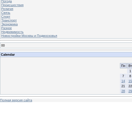
Погода
Происшествия
Религия
Связь
Спорт
Транспорт
Экономика
Разное
Недвижимость
Новостройки Москвы и Подмосковья
00
Calendar
Пн
Вт
1
7
8
14
15
21
22
28
29
Полная версия сайта