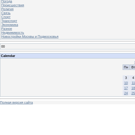
Погода
Происшествия
Религия
Связь
Спорт
Транспорт
Экономика
Разное
Недвижимость
Новостройки Москвы и Подмосковья
00
Calendar
Пн
Вт
3
4
10
11
17
18
24
25
Полная версия сайта