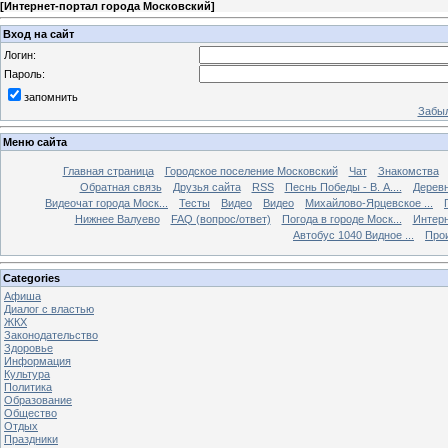
[
Интернет-портал города Московский
]
Вход на сайт
Логин:
Пароль:
запомнить
Забыл
Меню сайта
Главная страница
Городское поселение Московский
Чат
Знакомства
Обратная связь
Друзья сайта
RSS
Песнь Победы - В. А....
Дерев
Видеочат города Моск...
Тесты
Видео
Видео
Михайлово-Ярцевское ...
Нижнее Валуево
FAQ (вопрос/ответ)
Погода в городе Моск...
Интерн
Автобус 1040 Видное ...
Прои
Categories
Афиша
Диалог с властью
ЖКХ
Законодательство
Здоровье
Информация
Культура
Политика
Образование
Общество
Отдых
Праздники