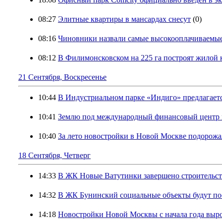
08:27
Элитные квартиры в мансардах снесут
(0)
08:16
Чиновники назвали самые высокооплачиваемые
08:12
В Филимонсковском на 225 га построят жилой
21 Сентября, Воскресенье
10:44
В Индустриальном парке «Индиго» предлагается
10:41
Землю под международный финансовый центр в
10:40
За лето новостройки в Новой Москве подорожа
18 Сентября, Четверг
14:33
В ЖК Новые Ватутинки завершено строительст
14:32
В ЖК Бунинский социальные объекты будут по
14:18
Новостройки Новой Москвы с начала года выро