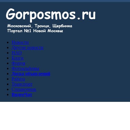
Новости
Другие новости
НАО
Блоги
Форум
Фотоальбомы
Доска объявлений
Работа
Транспорт
Справочник
ВидеоЧат