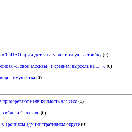
я в ТиНАО приходится на малоэтажную застройку
(0)
тройках «Новой Москвы» в среднем выросла на 1,4%
(0)
оводов имущества
(0)
е приобретают недвижимость для себя
(0)
ов вблизи Сколково
(0)
 в Троицком административном округе
(0)