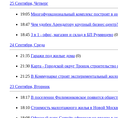
25 Сентября, Четверг
19:05
Многофункциональный комплекс построят в и
18:47
Чем удобен Арендатору крупный бизнес-центр
18:45
3 в 1 - офис, магазин и склад в БП Румянцево
(0
24 Сентября, Среда
21:35
Гаражи под жилые дома
(0)
21:30
Карта - Городской округ Троицк строительство 
21:25
В Коммунарке строят экспериментальный жило
23 Сентября, Вторник
18:17
В поселении Филимонковское появится общест
18:10
Стоимость малоэтажного жилья в Новой Москве 
18:08
Офисный парк Comcity официально введен в э