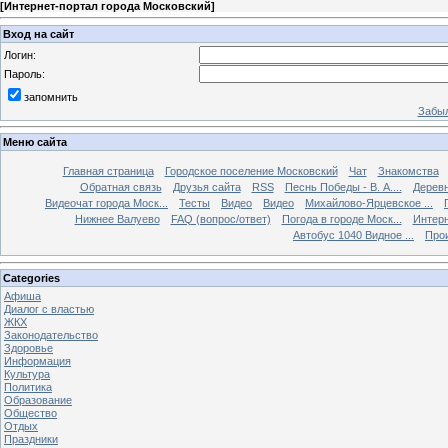
[
Интернет-портал города Московский
]
Вход на сайт
Логин:
Пароль:
запомнить
Забыл
Меню сайта
Главная страница
Городское поселение Московский
Чат
Знакомства
Обратная связь
Друзья сайта
RSS
Песнь Победы - В. А....
Дерев
Видеочат города Моск...
Тесты
Видео
Видео
Михайлово-Ярцевское ...
Нижнее Валуево
FAQ (вопрос/ответ)
Погода в городе Моск...
Интерн
Автобус 1040 Видное ...
Прои
Categories
Афиша
Диалог с властью
ЖКХ
Законодательство
Здоровье
Информация
Культура
Политика
Образование
Общество
Отдых
Праздники