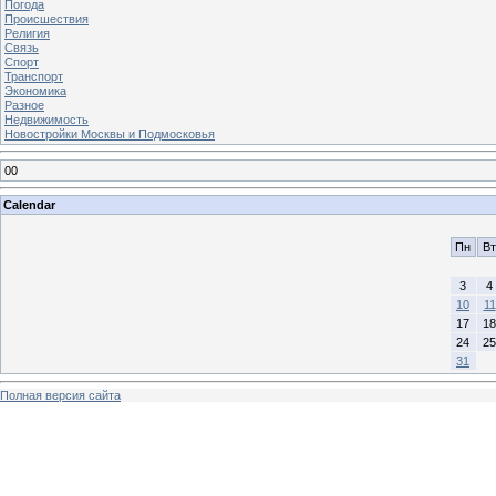
Погода
Происшествия
Религия
Связь
Спорт
Транспорт
Экономика
Разное
Недвижимость
Новостройки Москвы и Подмосковья
00
Calendar
Пн
Вт
3
4
10
11
17
18
24
25
31
Полная версия сайта