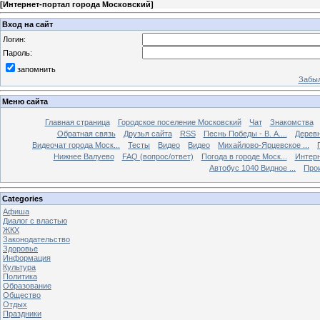
[
Интернет-портал города Московский
]
Вход на сайт
Логин:
Пароль:
запомнить
Забыл
Меню сайта
Главная страница
Городское поселение Московский
Чат
Знакомства
Обратная связь
Друзья сайта
RSS
Песнь Победы - В. А....
Дерев
Видеочат города Моск...
Тесты
Видео
Видео
Михайлово-Ярцевское ...
Нижнее Валуево
FAQ (вопрос/ответ)
Погода в городе Моск...
Интерн
Автобус 1040 Видное ...
Прои
Categories
Афиша
Диалог с властью
ЖКХ
Законодательство
Здоровье
Информация
Культура
Политика
Образование
Общество
Отдых
Праздники