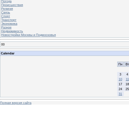
Погода
Происшествия
Религия
Связь
Спорт
Транспорт
Экономика
Разное
Недвижимость
Новостройки Москвы и Подмосковья
00
Calendar
Пн
Вт
3
4
10
11
17
18
24
25
31
Полная версия сайта