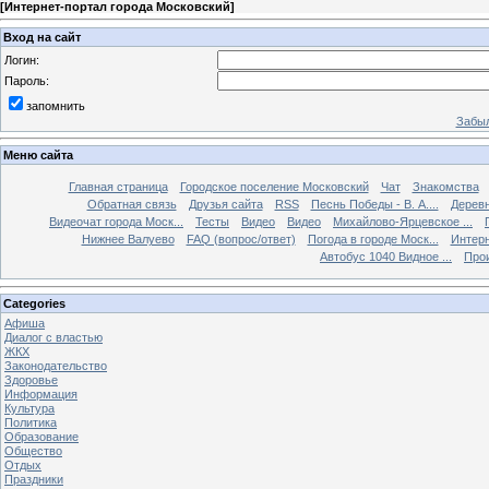
[
Интернет-портал города Московский
]
Вход на сайт
Логин:
Пароль:
запомнить
Забыл
Меню сайта
Главная страница
Городское поселение Московский
Чат
Знакомства
Обратная связь
Друзья сайта
RSS
Песнь Победы - В. А....
Дерев
Видеочат города Моск...
Тесты
Видео
Видео
Михайлово-Ярцевское ...
Нижнее Валуево
FAQ (вопрос/ответ)
Погода в городе Моск...
Интерн
Автобус 1040 Видное ...
Прои
Categories
Афиша
Диалог с властью
ЖКХ
Законодательство
Здоровье
Информация
Культура
Политика
Образование
Общество
Отдых
Праздники