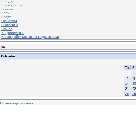
Погода
Происшествия
Религия
Связь
Спорт
Транспорт
Экономика
Разное
Недвижимость
Новостройки Москвы и Подмосковья
00
Calendar
Пн
Вт
1
7
8
14
15
21
22
28
29
Полная версия сайта