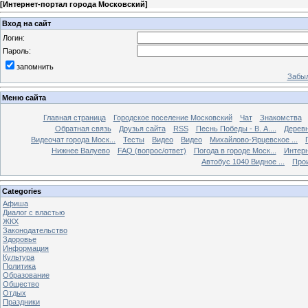
[
Интернет-портал города Московский
]
Вход на сайт
Логин:
Пароль:
запомнить
Забыл
Меню сайта
Главная страница
Городское поселение Московский
Чат
Знакомства
Обратная связь
Друзья сайта
RSS
Песнь Победы - В. А....
Дерев
Видеочат города Моск...
Тесты
Видео
Видео
Михайлово-Ярцевское ...
Нижнее Валуево
FAQ (вопрос/ответ)
Погода в городе Моск...
Интерн
Автобус 1040 Видное ...
Прои
Categories
Афиша
Диалог с властью
ЖКХ
Законодательство
Здоровье
Информация
Культура
Политика
Образование
Общество
Отдых
Праздники