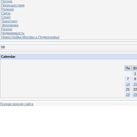
Погода
Происшествия
Религия
Связь
Спорт
Транспорт
Экономика
Разное
Недвижимость
Новостройки Москвы и Подмосковья
00
Calendar
Пн
Вт
1
7
8
14
15
21
22
28
29
Полная версия сайта