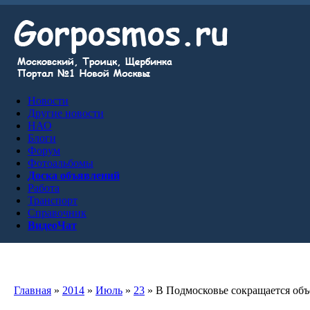
Новости
Другие новости
НАО
Блоги
Форум
Фотоальбомы
Доска объявлений
Работа
Транспорт
Справочник
ВидеоЧат
Главная
»
2014
»
Июль
»
23
» В Подмосковье сокращается объ