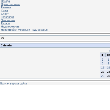
Погода
Происшествия
Религия
Связь
Спорт
Транспорт
Экономика
Разное
Недвижимость
Новостройки Москвы и Подмосковья
00
Calendar
Пн
Вт
1
2
8
9
15
16
22
23
29
30
Полная версия сайта