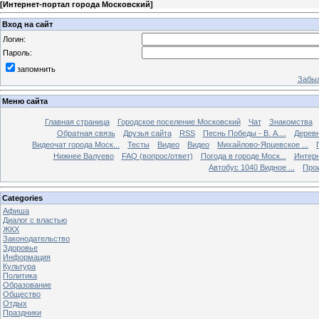
[
Интернет-портал города Московский
]
Вход на сайт
Логин:
Пароль:
запомнить
Забыл
Меню сайта
Главная страница
Городское поселение Московский
Чат
Знакомства
Обратная связь
Друзья сайта
RSS
Песнь Победы - В. А....
Дерев
Видеочат города Моск...
Тесты
Видео
Видео
Михайлово-Ярцевское ...
Нижнее Валуево
FAQ (вопрос/ответ)
Погода в городе Моск...
Интерн
Автобус 1040 Видное ...
Прои
Categories
Афиша
Диалог с властью
ЖКХ
Законодательство
Здоровье
Информация
Культура
Политика
Образование
Общество
Отдых
Праздники