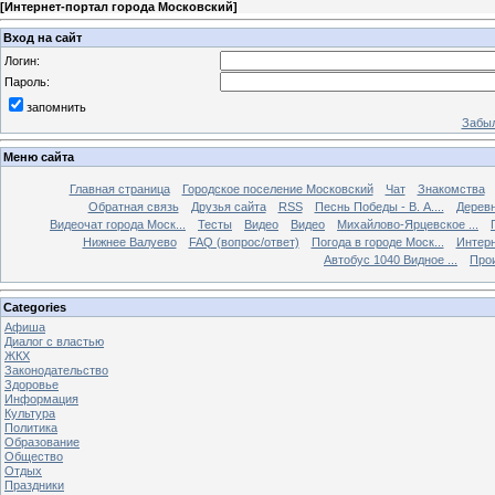
[
Интернет-портал города Московский
]
Вход на сайт
Логин:
Пароль:
запомнить
Забыл
Меню сайта
Главная страница
Городское поселение Московский
Чат
Знакомства
Обратная связь
Друзья сайта
RSS
Песнь Победы - В. А....
Дерев
Видеочат города Моск...
Тесты
Видео
Видео
Михайлово-Ярцевское ...
Нижнее Валуево
FAQ (вопрос/ответ)
Погода в городе Моск...
Интерн
Автобус 1040 Видное ...
Прои
Categories
Афиша
Диалог с властью
ЖКХ
Законодательство
Здоровье
Информация
Культура
Политика
Образование
Общество
Отдых
Праздники