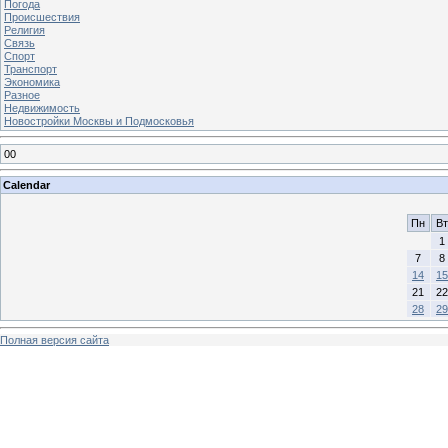
Погода
Происшествия
Религия
Связь
Спорт
Транспорт
Экономика
Разное
Недвижимость
Новостройки Москвы и Подмосковья
00
Calendar
Пн
Вт
1
7
8
14
15
21
22
28
29
Полная версия сайта