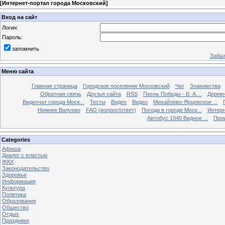
[
Интернет-портал города Московский
]
Вход на сайт
Логин:
Пароль:
запомнить
Забыл
Меню сайта
Главная страница
Городское поселение Московский
Чат
Знакомства
Обратная связь
Друзья сайта
RSS
Песнь Победы - В. А....
Дерев
Видеочат города Моск...
Тесты
Видео
Видео
Михайлово-Ярцевское ...
Нижнее Валуево
FAQ (вопрос/ответ)
Погода в городе Моск...
Интерн
Автобус 1040 Видное ...
Прои
Categories
Афиша
Диалог с властью
ЖКХ
Законодательство
Здоровье
Информация
Культура
Политика
Образование
Общество
Отдых
Праздники