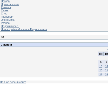
Погода
Происшествия
Религия
Связь
Спорт
Транспорт
Экономика
Разное
Недвижимость
Новостройки Москвы и Подмосковья
00
Calendar
Пн
Вт
6
7
13
14
20
21
27
28
Полная версия сайта