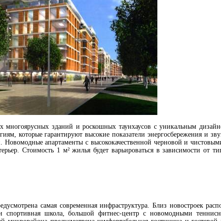
х многоярусных зданий и роскошных таунхаусов с уникальным дизайне
иям, которые гарантируют высокие показатели энергосбережения и зв
. Новомодные апартаменты с высококачественной черновой и чистовым
терьер. Стоимость 1 м² жилья будет варьироваться в зависимости от т
едусмотрена самая современная инфраструктура. Близ новостроек расп
я и спортивная школа, большой фитнес-центр с новомодными теннис