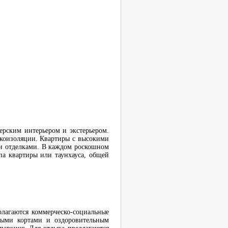
рским интерьером и экстерьером.
укоизоляции. Квартиры с высокими
и отделками. В каждом роскошном
ипа квартиры или таунхауса, общей
олагаются коммерческо-социальные
ными кортами и оздоровительным