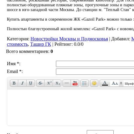
бассейном, роскошный ресторан, современный кинотеатр. Для гост
полностью оборудованные пляжные зоны, прогулочные зоны и парков
шоссе в юго-западной части Москвы. До станции м. "Теплый Стан" к
Купить апартаменты в современном ЖК «Gazoil Park» можно только 
Полностью благоустроенный жилой комплекс «Gazoil Park» с новом
Категория
:
Новостройки Москвы и Подмосковья
|
Добавил
:
М
стоимость
,
Ташир ГК
|
Рейтинг
:
0.0
/
0
Всего комментариев
:
0
Имя *:
Email *:
Шриф