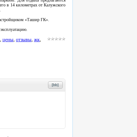
паркинг. Для отдыха предлагаются
его в 14 километрах от Калужского
.
застройщиком «Ташир ГК».
 эксплуатацию.
,
цены
,
отзывы
,
жк
,