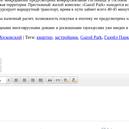
ей микрорайона предусмотрена комфортабельная гостиница и гостевой 
ая территория. Престижный жилой комплекс «Gazoil Park» находится вс
урсирует маршрутный транспорт, время в пути займет всего 40-45 минут
за наличный расчет, возможность покупки в ипотеку не предусмотрена 
одными многоярусными домами и роскошными таунхаусами уже введен в
осковский
|
Теги
:
квартир
,
застройщик
,
Gazoil Park
,
Газойл Парк
т