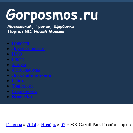
Новости
Другие новости
НАО
Блоги
Форум
Фотоальбомы
Доска объявлений
Работа
Транспорт
Справочник
ВидеоЧат
Главная
»
2014
»
Ноябрь
»
07
» ЖК Gazoil Park Газойл Парк з