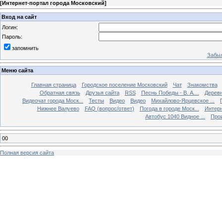
[
Интернет-портал города Московский
]
Вход на сайт
Логин:
Пароль:
запомнить
Забыл
Меню сайта
Главная страница
Городское поселение Московский
Чат
Знакомства
Обратная связь
Друзья сайта
RSS
Песнь Победы - В. А....
Дерев
Видеочат города Моск...
Тесты
Видео
Видео
Михайлово-Ярцевское ...
Нижнее Валуево
FAQ (вопрос/ответ)
Погода в городе Моск...
Интерн
Автобус 1040 Видное ...
Прои
00
Полная версия сайта