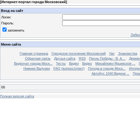
[
Интернет-портал города Московский
]
Вход на сайт
Логин:
Пароль:
запомнить
Забыл
Меню сайта
Главная страница
Городское поселение Московский
Чат
Знакомства
Обратная связь
Друзья сайта
RSS
Песнь Победы - В. А....
Дерев
Видеочат города Моск...
Тесты
Видео
Видео
Михайлово-Ярцевское ...
Нижнее Валуево
FAQ (вопрос/ответ)
Погода в городе Моск...
Интерн
Автобус 1040 Видное ...
Прои
00
Полная версия сайта