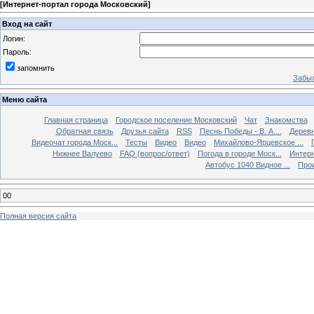
[
Интернет-портал города Московский
]
Вход на сайт
Логин:
Пароль:
запомнить
Забыл
Меню сайта
Главная страница
Городское поселение Московский
Чат
Знакомства
Обратная связь
Друзья сайта
RSS
Песнь Победы - В. А....
Дерев
Видеочат города Моск...
Тесты
Видео
Видео
Михайлово-Ярцевское ...
Нижнее Валуево
FAQ (вопрос/ответ)
Погода в городе Моск...
Интерн
Автобус 1040 Видное ...
Прои
00
Полная версия сайта