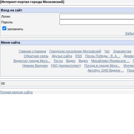
[
Интернет-портал города Московский
]
Вход на сайт
Логин:
Пароль:
запомнить
Забыл
Меню сайта
Главная страница
Городское поселение Московский
Чат
Знакомства
Обратная связь
Друзья сайта
RSS
Песнь Победы - В. А....
Дерев
Видеочат города Моск...
Тесты
Видео
Видео
Михайлово-Ярцевское ...
Нижнее Валуево
FAQ (вопрос/ответ)
Погода в городе Моск...
Интерн
Автобус 1040 Видное ...
Прои
00
Полная версия сайта