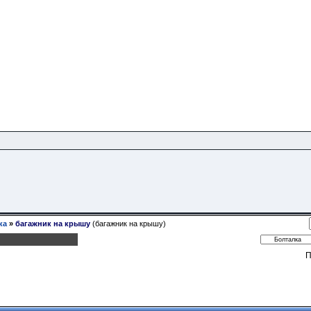
ка
»
багажник на крышу
(багажник на крышу)
П