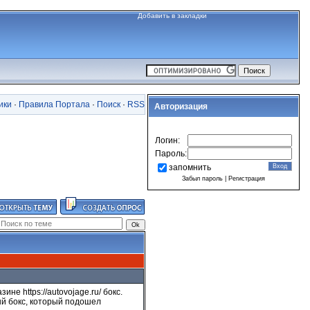
Добавить в закладки
ики
·
Правила Портала
·
Поиск
·
RSS
Авторизация
Логин:
Пароль:
запомнить
Забыл пароль
|
Регистрация
е https://autovojage.ru/ бокс.
й бокс, который подошел