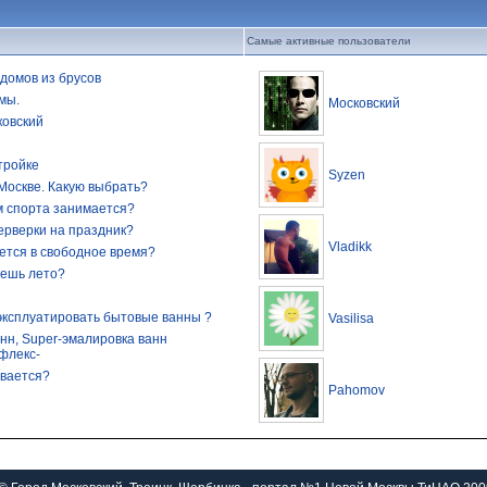
Самые активные пользователи
домов из брусов
мы.
Московский
ковский
тройке
Syzen
Москве. Какую выбрать?
м спорта занимается?
ерверки на праздник?
Vladikk
ется в свободное время?
дешь лето?
эксплуатировать бытовые ванны ?
Vasilisa
нн, Super-эмалировка ванн
флекс-
ивается?
Pahomov