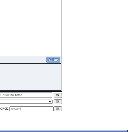
оиск: