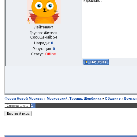
идеально .
Лейтенант
Группа: Жители
Сообщений:
54
Награды:
0
Репутация:
0
Статус:
Offline
Форум Новой Москвы: г Московский, Троицк, Щербинка
»
Общение
»
Болтал
1
Страница
1
из
1