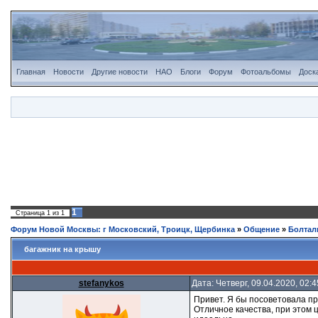
Главная
Новости
Другие новости
НАО
Блоги
Форум
Фотоальбомы
Доск
1
Страница
1
из
1
Форум Новой Москвы: г Московский, Троицк, Щербинка
»
Общение
»
Болтал
багажник на крышу
stefanykos
Дата: Четверг, 09.04.2020, 02
Привет. Я бы посоветовала при
Отличное качества, при этом