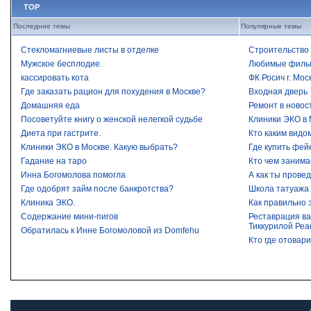
TOP
Последние темы
Популярные темы
Стекломагниевые листы в отделке
Строительство 
Мужское бесплодие.
Любимые филь
кассировать кота
ФК Росич г. Мос
Где заказать рацион для похудения в Москве?
Входная дверь
Домашняя еда
Ремонт в новос
Посоветуйте книгу о женской нелегкой судьбе
Клиники ЭКО в 
Диета при гастрите.
Кто каким видо
Клиники ЭКО в Москве. Какую выбрать?
Где купить фей
Гадание на таро
Кто чем занима
Инна Богомолова помогла
А как ты прове
Где одобрят займ после банкротства?​
Школа татуажа
Клиника ЭКО.
Как правильно 
Содержание мини-пигов
Реставрация ва
Тиккурилой Реа
Обратилась к Инне Богомоловой из Domfehu
Кто где отовар