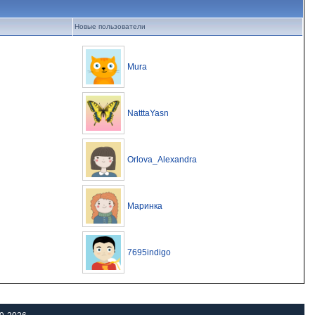
Новые пользователи
Mura
NatttaYasn
Orlova_Alexandra
Маринка
7695indigo