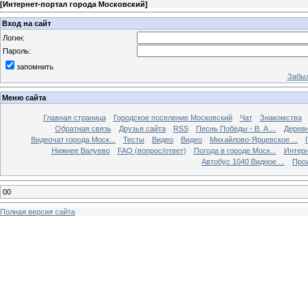
[
Интернет-портал города Московский
]
Вход на сайт
Логин:
Пароль:
запомнить
Забыл
Меню сайта
Главная страница
Городское поселение Московский
Чат
Знакомства
Обратная связь
Друзья сайта
RSS
Песнь Победы - В. А....
Дерев
Видеочат города Моск...
Тесты
Видео
Видео
Михайлово-Ярцевское ...
Нижнее Валуево
FAQ (вопрос/ответ)
Погода в городе Моск...
Интерн
Автобус 1040 Видное ...
Прои
00
Полная версия сайта