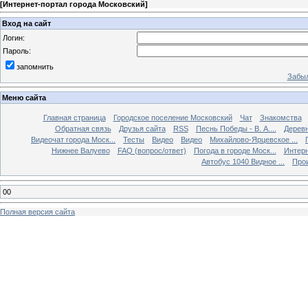
[
Интернет-портал города Московский
]
Вход на сайт
Логин:
Пароль:
запомнить
Забыл
Меню сайта
Главная страница
Городское поселение Московский
Чат
Знакомства
Обратная связь
Друзья сайта
RSS
Песнь Победы - В. А....
Дерев
Видеочат города Моск...
Тесты
Видео
Видео
Михайлово-Ярцевское ...
Нижнее Валуево
FAQ (вопрос/ответ)
Погода в городе Моск...
Интерн
Автобус 1040 Видное ...
Прои
00
Полная версия сайта