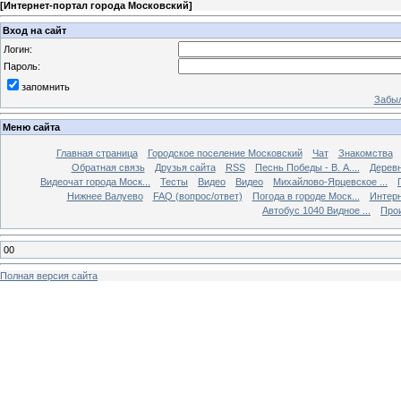
[
Интернет-портал города Московский
]
Вход на сайт
Логин:
Пароль:
запомнить
Забыл
Меню сайта
Главная страница
Городское поселение Московский
Чат
Знакомства
Обратная связь
Друзья сайта
RSS
Песнь Победы - В. А....
Дерев
Видеочат города Моск...
Тесты
Видео
Видео
Михайлово-Ярцевское ...
Нижнее Валуево
FAQ (вопрос/ответ)
Погода в городе Моск...
Интерн
Автобус 1040 Видное ...
Прои
00
Полная версия сайта