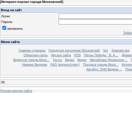
[
Интернет-портал города Московский
]
Вход на сайт
Логин:
Пароль:
запомнить
Забыл
Меню сайта
Главная страница
Городское поселение Московский
Чат
Знакомства
Обратная связь
Друзья сайта
RSS
Песнь Победы - В. А....
Дерев
Видеочат города Моск...
Тесты
Видео
Видео
Михайлово-Ярцевское ...
Нижнее Валуево
FAQ (вопрос/ответ)
Погода в городе Моск...
Интерн
Автобус 1040 Видное ...
Прои
00
Полная версия сайта