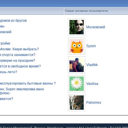
Самые активные пользователи
домов из брусов
мы.
Московский
ковский
тройке
Syzen
Москве. Какую выбрать?
м спорта занимается?
ерверки на праздник?
Vladikk
ется в свободное время?
дешь лето?
эксплуатировать бытовые ванны ?
Vasilisa
нн, Super-эмалировка ванн
флекс-
ивается?
Pahomov