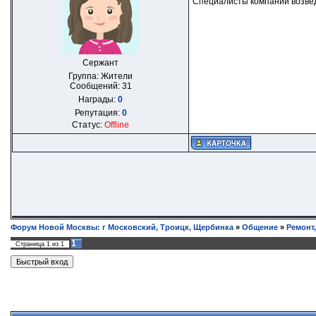
Специалисты компании возведу
Сержант
Группа: Жители
Сообщений:
31
Награды:
0
Репутация:
0
Статус:
Offline
Форум Новой Москвы: г Московский, Троицк, Щербинка
»
Общение
»
Ремонт
1
Страница
1
из
1