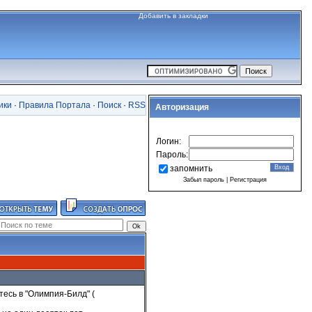
Добавить в закладки
ики
·
Правила Портала
·
Поиск
·
RSS
Авторизация
Логин:
Пароль:
запомнить
Забыл пароль
|
Регистрация
есь в "Олимпия-Билд" (