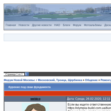
Главная
Новости
Другие новости
НАО
Блоги
Форум
Фотоальбомы
Доск
1
Страница
1
из
1
Форум Новой Москвы: г Московский, Троицк, Щербинка
»
Общение
»
Ремонт
бурение под сваи фундамента
webico
Дата: Среда, 26.02.2020, 12:1
Если вы ищите ответственную
https://olympia-build.com.ua/bure