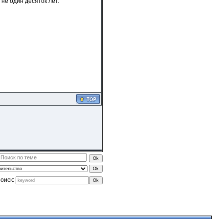
не один десяток лет.
оиск: