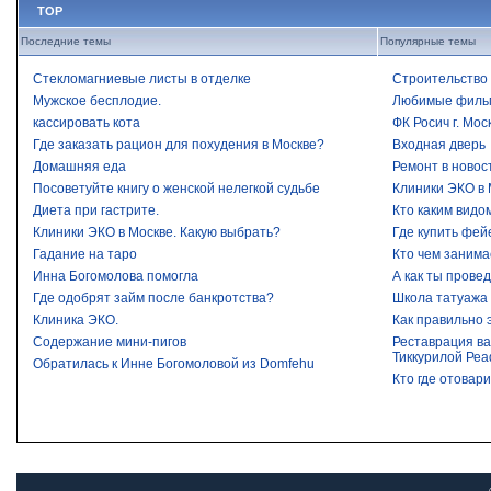
TOP
Последние темы
Популярные темы
Стекломагниевые листы в отделке
Строительство 
Мужское бесплодие.
Любимые филь
кассировать кота
ФК Росич г. Мос
Где заказать рацион для похудения в Москве?
Входная дверь
Домашняя еда
Ремонт в новос
Посоветуйте книгу о женской нелегкой судьбе
Клиники ЭКО в 
Диета при гастрите.
Кто каким видо
Клиники ЭКО в Москве. Какую выбрать?
Где купить фей
Гадание на таро
Кто чем занима
Инна Богомолова помогла
А как ты прове
Где одобрят займ после банкротства?​
Школа татуажа
Клиника ЭКО.
Как правильно 
Содержание мини-пигов
Реставрация ва
Тиккурилой Реа
Обратилась к Инне Богомоловой из Domfehu
Кто где отовар