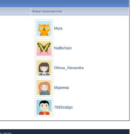
Новые пользователи
Mura
NatttaYasn
Orlova_Alexandra
Маринка
7695indigo