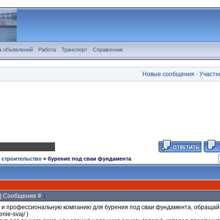
а объявлений
Работа
Транспорт
Справочник
Новые сообщения
·
Участн
, строительство
»
бурение под сваи фундамента
1 | Сообщение #
1
 и профессиональную компанию для бурения под сваи фундамента, обращайт
nie-svaj/ )