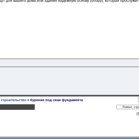
т для вашего дома или здания надежную основу (опору), которая прослужит 
, строительство
»
бурение под сваи фундамента
П