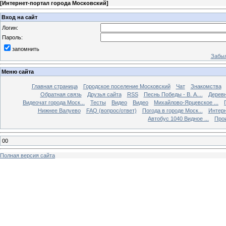
[
Интернет-портал города Московский
]
Вход на сайт
Логин:
Пароль:
запомнить
Забыл
Меню сайта
Главная страница
Городское поселение Московский
Чат
Знакомства
Обратная связь
Друзья сайта
RSS
Песнь Победы - В. А....
Дерев
Видеочат города Моск...
Тесты
Видео
Видео
Михайлово-Ярцевское ...
Нижнее Валуево
FAQ (вопрос/ответ)
Погода в городе Моск...
Интерн
Автобус 1040 Видное ...
Прои
00
Полная версия сайта