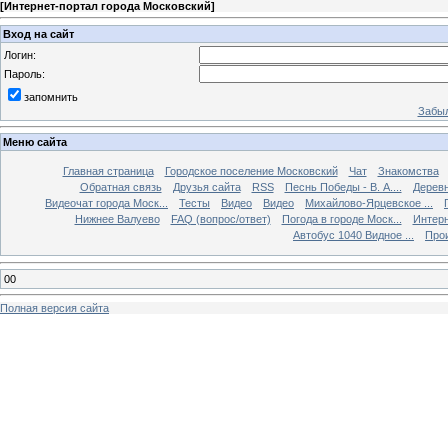
[
Интернет-портал города Московский
]
Вход на сайт
Логин:
Пароль:
запомнить
Забыл
Меню сайта
Главная страница
Городское поселение Московский
Чат
Знакомства
Обратная связь
Друзья сайта
RSS
Песнь Победы - В. А....
Дерев
Видеочат города Моск...
Тесты
Видео
Видео
Михайлово-Ярцевское ...
Нижнее Валуево
FAQ (вопрос/ответ)
Погода в городе Моск...
Интерн
Автобус 1040 Видное ...
Прои
00
Полная версия сайта