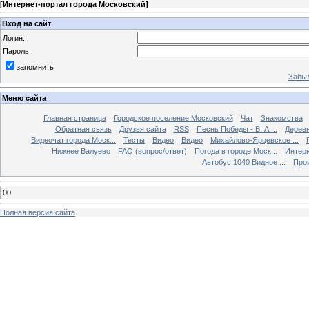
[
Интернет-портал города Московский
]
Вход на сайт
Логин:
Пароль:
запомнить
Забыл
Меню сайта
Главная страница
Городское поселение Московский
Чат
Знакомства
Обратная связь
Друзья сайта
RSS
Песнь Победы - В. А....
Дерев
Видеочат города Моск...
Тесты
Видео
Видео
Михайлово-Ярцевское ...
Нижнее Валуево
FAQ (вопрос/ответ)
Погода в городе Моск...
Интерн
Автобус 1040 Видное ...
Прои
00
Полная версия сайта