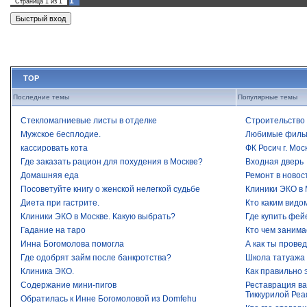
1
Страница
1
из
1
TOP
Последние темы
Популярные темы
Стекломагниевые листы в отделке
Строительство 
Мужское бесплодие.
Любимые филь
кассировать кота
ФК Росич г. Мос
Где заказать рацион для похудения в Москве?
Входная дверь
Домашняя еда
Ремонт в новос
Посоветуйте книгу о женской нелегкой судьбе
Клиники ЭКО в 
Диета при гастрите.
Кто каким видо
Клиники ЭКО в Москве. Какую выбрать?
Где купить фей
Гадание на таро
Кто чем занима
Инна Богомолова помогла
А как ты прове
Где одобрят займ после банкротства?​
Школа татуажа
Клиника ЭКО.
Как правильно 
Содержание мини-пигов
Реставрация ва
Тиккурилой Реа
Обратилась к Инне Богомоловой из Domfehu