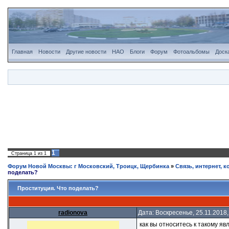
Главная
Новости
Другие новости
НАО
Блоги
Форум
Фотоальбомы
Доск
1
Страница
1
из
1
Форум Новой Москвы: г Московский, Троицк, Щербинка
»
Связь, интернет, к
поделать?
Проституция. Что поделать?
radionova
Дата: Воскресенье, 25.11.2018
как вы относитесь к такому я