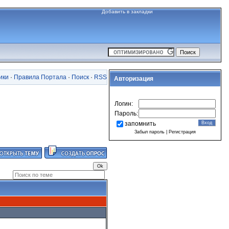
Добавить в закладки
ики
·
Правила Портала
·
Поиск
·
RSS
Авторизация
Логин:
Пароль:
запомнить
Забыл пароль
|
Регистрация