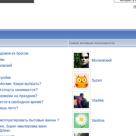
П
Самые активные пользователи
домов из брусов
мы.
Московский
ковский
тройке
Syzen
Москве. Какую выбрать?
м спорта занимается?
ерверки на праздник?
Vladikk
ется в свободное время?
дешь лето?
эксплуатировать бытовые ванны ?
Vasilisa
нн, Super-эмалировка ванн
флекс-