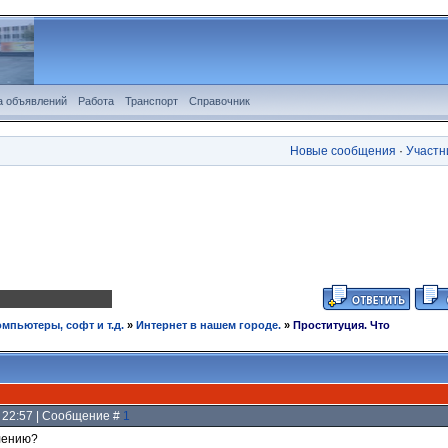
а объявлений
Работа
Транспорт
Справочник
Новые сообщения
·
Участн
омпьютеры, софт и т.д.
»
Интернет в нашем городе.
»
Проституция. Что
, 22:57 | Сообщение #
1
влению?