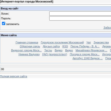
[
Интернет-портал города Московский
]
Вход на сайт
Логин:
Пароль:
запомнить
Забыл
Меню сайта
Главная страница
Городское поселение Московский
Чат
Знакомства
Обратная связь
Друзья сайта
RSS
Песнь Победы - В. А....
Дерев
Видеочат города Моск...
Тесты
Видео
Видео
Михайлово-Ярцевское ...
Нижнее Валуево
FAQ (вопрос/ответ)
Погода в городе Моск...
Интерн
Автобус 1040 Видное ...
Прои
00
Полная версия сайта