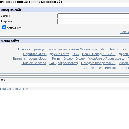
[
Интернет-портал города Московский
]
Вход на сайт
Логин:
Пароль:
запомнить
Забыл
Меню сайта
Главная страница
Городское поселение Московский
Чат
Знакомства
Обратная связь
Друзья сайта
RSS
Песнь Победы - В. А....
Дерев
Видеочат города Моск...
Тесты
Видео
Видео
Михайлово-Ярцевское ...
Нижнее Валуево
FAQ (вопрос/ответ)
Погода в городе Моск...
Интерн
Автобус 1040 Видное ...
Прои
00
Полная версия сайта