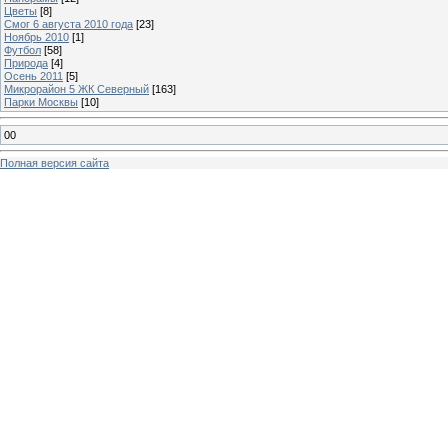
Цветы
[8]
Смог 6 августа 2010 года
[23]
Ноябрь 2010
[1]
Футбол
[58]
Природа
[4]
Осень 2011
[5]
Микрорайон 5 ЖК Северный
[163]
Парки Москвы
[10]
00
Полная версия сайта