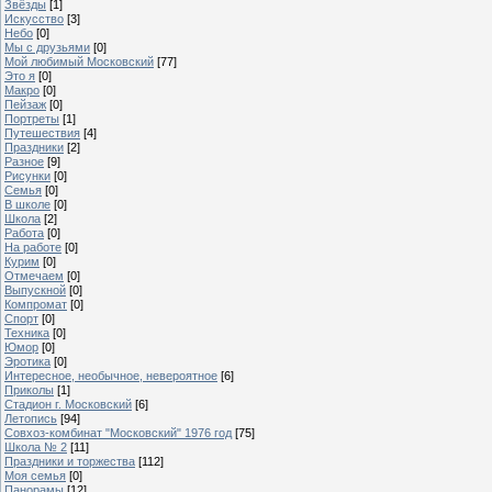
Звёзды
[1]
Искусство
[3]
Небо
[0]
Мы с друзьями
[0]
Мой любимый Московский
[77]
Это я
[0]
Макро
[0]
Пейзаж
[0]
Портреты
[1]
Путешествия
[4]
Праздники
[2]
Разное
[9]
Рисунки
[0]
Семья
[0]
В школе
[0]
Школа
[2]
Работа
[0]
На работе
[0]
Курим
[0]
Отмечаем
[0]
Выпускной
[0]
Компромат
[0]
Спорт
[0]
Техника
[0]
Юмор
[0]
Эротика
[0]
Интересное, необычное, невероятное
[6]
Приколы
[1]
Стадион г. Московский
[6]
Летопись
[94]
Совхоз-комбинат "Московский" 1976 год
[75]
Школа № 2
[11]
Праздники и торжества
[112]
Моя семья
[0]
Панорамы
[12]