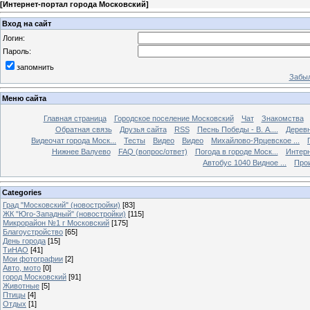
[
Интернет-портал города Московский
]
Вход на сайт
Логин:
Пароль:
запомнить
Забыл
Меню сайта
Главная страница
Городское поселение Московский
Чат
Знакомства
Обратная связь
Друзья сайта
RSS
Песнь Победы - В. А....
Дерев
Видеочат города Моск...
Тесты
Видео
Видео
Михайлово-Ярцевское ...
Нижнее Валуево
FAQ (вопрос/ответ)
Погода в городе Моск...
Интерн
Автобус 1040 Видное ...
Прои
Categories
Град "Московский" (новостройки)
[83]
ЖК "Юго-Западный" (новостройки)
[115]
Микрорайон №1 г Московский
[175]
Благоустройство
[65]
День города
[15]
ТиНАО
[41]
Мои фотографии
[2]
Авто, мото
[0]
город Московский
[91]
Животные
[5]
Птицы
[4]
Отдых
[1]