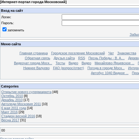
[
Интернет-портал города Московский
]
Вход на сайт
Логин:
Пароль:
запомнить
Забыл
Меню сайта
Главная страница
Городское поселение Московский
Чат
Знакомства
Обратная связь
Друзья сайта
RSS
Песнь Победы - В. А....
Дерев
Видеочат города Моск...
Тесты
Видео
Видео
Михайлово-Ярцевское ...
Нижнее Валуево
FAQ (вопрос/ответ)
Погода в городе Моск...
Интерн
Автобус 1040 Видное ...
Прои
Categories
Открытие нового супермаркета
[48]
Октябрь 2010
[8]
Декабрь 2010
[17]
Автоледи-Московия 2011
[10]
6 мая 2011 года
[14]
Март 2016
[29]
Стадион весной 2016
[18]
Весна 2017
[31]
00