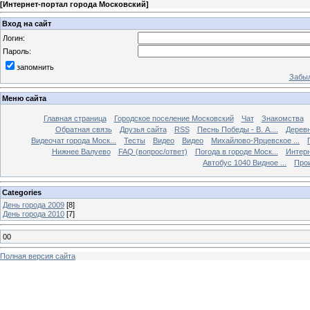
[
Интернет-портал города Московский
]
Вход на сайт
Логин:
Пароль:
запомнить
Забыл
Меню сайта
Главная страница
Городское поселение Московский
Чат
Знакомства
Обратная связь
Друзья сайта
RSS
Песнь Победы - В. А....
Дерев
Видеочат города Моск...
Тесты
Видео
Видео
Михайлово-Ярцевское ...
Нижнее Валуево
FAQ (вопрос/ответ)
Погода в городе Моск...
Интерн
Автобус 1040 Видное ...
Прои
Categories
День города 2009
[8]
День города 2010
[7]
00
Полная версия сайта