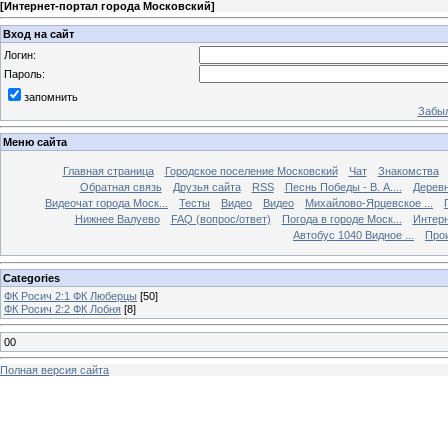
[
Интернет-портал города Московский
]
Вход на сайт
Логин:
Пароль:
запомнить
Забыл
Меню сайта
Главная страница
Городское поселение Московский
Чат
Знакомства
Обратная связь
Друзья сайта
RSS
Песнь Победы - В. А....
Дерев
Видеочат города Моск...
Тесты
Видео
Видео
Михайлово-Ярцевское ...
Нижнее Валуево
FAQ (вопрос/ответ)
Погода в городе Моск...
Интерн
Автобус 1040 Видное ...
Прои
Categories
ФК Росич 2:1 ФК Люберцы
[50]
ФК Росич 2:2 ФК Лобня
[8]
00
Полная версия сайта