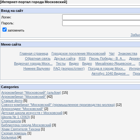
[
Интернет-портал города Московский
]
Вход на сайт
Логин:
Пароль:
запомнить
Забыл
Меню сайта
Главная страница
Городское поселение Московский
Чат
Знакомства
Обратная связь
Друзья сайта
RSS
Песнь Победы - В. А....
Дерев
Видеочат города Моск...
Тесты
Видео
Видео
Михайлово-Ярцевское ...
Нижнее Валуево
FAQ (вопрос/ответ)
Погода в городе Моск...
Интерн
Автобус 1040 Видное ...
Прои
Categories
Агрокомбинат "Московский" (альбом)
[15]
Агрокомбинат "Московский"
[42]
Старые фото
[5]
Совхоз-комбинат "Московский" (промышленное производство молока)
[12]
Агрохолдинг "Московский"
[2]
Детская школа искусств г Московский
[4]
Школа № 1 (2063)
[1]
Спортшкола
[3]
Библиотека города Московский
[3]
Храм Святителя Тихона
[1]
Скорая помощь
[1]
Больница
[4]