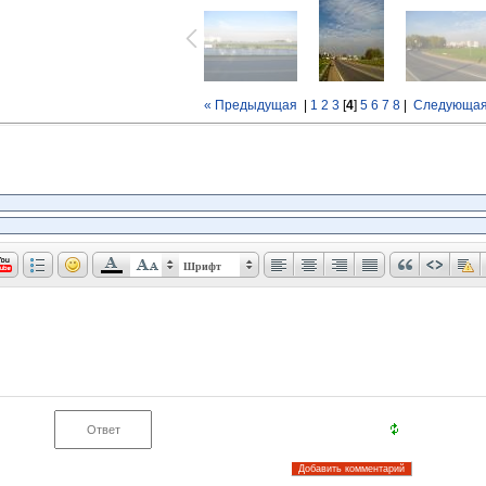
« Предыдущая
|
1
2
3
[
4
]
5
6
7
8
|
Следующая
Шрифт