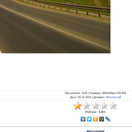
Просмотров
: 1120 |
Размеры
: 600x800px/128.8Kb
Дата
: 08.10.2010 |
Добавил
:
Московский
Рейтинг
:
1.0
/
1