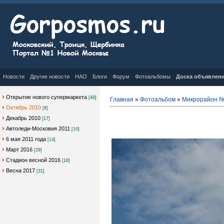
Новости
Другие новости
НАО
Блоги
Форум
Фотоальбомы
Доска объявлен
Открытие нового супермаркета
[48]
Главная
»
Фотоальбом
»
Микрорайон №
Октябрь 2010
[8]
Декабрь 2010
[17]
Автоледи-Московия 2011
[10]
6 мая 2011 года
[14]
Март 2016
[29]
Стадион весной 2016
[18]
Весна 2017
[31]