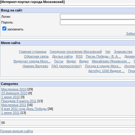
[
Интернет-портал города Московский
]
Вход на сайт
Логин:
Пароль:
запомнить
Забыл
Меню сайта
Главная страница
Городское поселение Московский
Чат
Знакомства
Обратная связь
Друзья сайта
RSS
Песнь Победы - В. А....
Дерев
Видеочат города Моск...
Тесты
Видео
Видео
Михайлово-Ярцевское ...
Нижнее Валуево
FAQ (вопрос/ответ)
Погода в городе Моск...
Интерн
Автобус 1040 Видное ...
Прои
Categories
Масленица 2010
[29]
23 февраля 2010
[0]
1 июня 2010
[3]
Праздник 8 марта 2011
[13]
Масленица 2011
[16]
8 мая 2011 года День Победы
[38]
1 июня 2011
[13]
00
Полная версия сайта