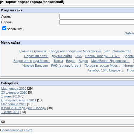
[
Интернет-портал города Московский
]
Вход на сайт
Логин:
Пароль:
запомнить
Забыл
Меню сайта
Главная страница
Городское поселение Московский
Чат
Знакомства
Обратная связь
Друзья сайта
RSS
Песнь Победы - В. А....
Дерев
Видеочат города Моск...
Тесты
Видео
Видео
Михайлово-Ярцевское ...
Нижнее Валуево
FAQ (вопрос/ответ)
Погода в городе Моск...
Интерн
Автобус 1040 Видное ...
Прои
Categories
Масленица 2010
[29]
23 февраля 2010
[0]
1 июня 2010
[3]
Праздник 8 марта 2011
[13]
Масленица 2011
[16]
8 мая 2011 года День Победы
[38]
1 июня 2011
[13]
00
Полная версия сайта