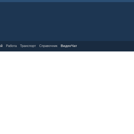
ий
Работа
Транспорт
Справочник
ВидеоЧат