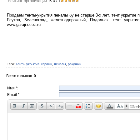
Рейтинг организации:
5.0
1
/
Продаем тенты-укрытия пеналы бу не старше 3-х лет. тент укрытие
Реутов, Зеленоград, железнодорожный, Подольск. тент укрытие 
www.garaji.ucoz.ru
Теги
:
Тенты укрытия
,
гаражи
,
пеналы
,
ракушки.
Всего отзывов
:
0
Имя *:
Email *:
Шриф