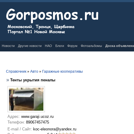
Новости
Другие новости
НАО
Блоги
Форум
Фотоальбомы
Доска объявлен
Справочник
»
Авто
»
Гаражные кооперативы
Тенты укрытия пеналы
Адрес:
www.garaji.ucoz.ru
Телефон:
89067457475
E-mail / Сайт:
koc-eleonora@yandex.ru