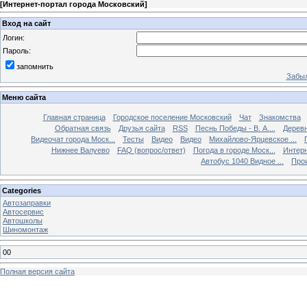
[
Интернет-портал города Московский
]
Вход на сайт
Логин:
Пароль:
запомнить
Забыл
Меню сайта
Главная страница
Городское поселение Московский
Чат
Знакомства
Обратная связь
Друзья сайта
RSS
Песнь Победы - В. А....
Дерев
Видеочат города Моск...
Тесты
Видео
Видео
Михайлово-Ярцевское ...
Нижнее Валуево
FAQ (вопрос/ответ)
Погода в городе Моск...
Интерн
Автобус 1040 Видное ...
Прои
Categories
Автозаправки
Автосервис
Автошколы
Шиномонтаж
00
Полная версия сайта