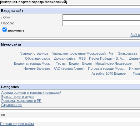
[
Интернет-портал города Московский
]
Вход на сайт
Логин:
Пароль:
запомнить
Забыл
Меню сайта
Главная страница
Городское поселение Московский
Чат
Знакомства
Обратная связь
Друзья сайта
RSS
Песнь Победы - В. А....
Дерев
Видеочат города Моск...
Тесты
Видео
Видео
Михайлово-Ярцевское ...
Нижнее Валуево
FAQ (вопрос/ответ)
Погода в городе Моск...
Интерн
Автобус 1040 Видное ...
Прои
Categories
Аренда офисов и торговых площадей
Бухгалтерия и аудит
Реклама, маркетинг и PR
Страхование
00
Полная версия сайта