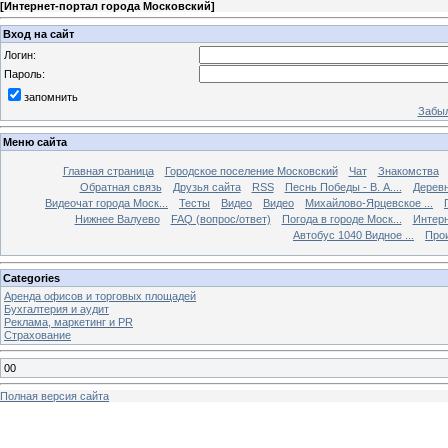
[
Интернет-портал города Московский
]
Вход на сайт
Логин:
Пароль:
запомнить
Забыл
Меню сайта
Главная страница
Городское поселение Московский
Чат
Знакомства
Обратная связь
Друзья сайта
RSS
Песнь Победы - В. А....
Дерев
Видеочат города Моск...
Тесты
Видео
Видео
Михайлово-Ярцевское ...
Нижнее Валуево
FAQ (вопрос/ответ)
Погода в городе Моск...
Интерн
Автобус 1040 Видное ...
Прои
Categories
Аренда офисов и торговых площадей
Бухгалтерия и аудит
Реклама, маркетинг и PR
Страхование
00
Полная версия сайта