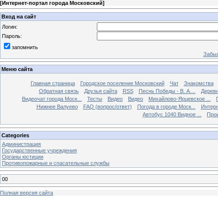
[
Интернет-портал города Московский
]
Вход на сайт
Логин:
Пароль:
запомнить
Забыл
Меню сайта
Главная страница
Городское поселение Московский
Чат
Знакомства
Обратная связь
Друзья сайта
RSS
Песнь Победы - В. А....
Дерев
Видеочат города Моск...
Тесты
Видео
Видео
Михайлово-Ярцевское ...
Нижнее Валуево
FAQ (вопрос/ответ)
Погода в городе Моск...
Интерн
Автобус 1040 Видное ...
Прои
Categories
Администрация
Государственные учреждения
Органы юстиции
Противопожарные и спасательные службы
00
Полная версия сайта