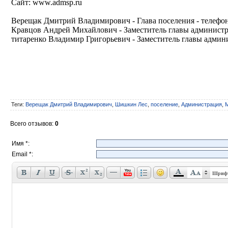
Сайт: www.admsp.ru
Верещак Дмитрий Владимирович - Глава поселения - телефон
Кравцов Андрей Михайлович - Заместитель главы администра
титаренко Владимир Григорьевич - Заместитель главы админи
Теги
:
Верещак Дмитрий Владимирович
,
Шишкин Лес
,
поселение
,
Администрация
,
Всего отзывов
:
0
Имя *:
Email *:
Шриф