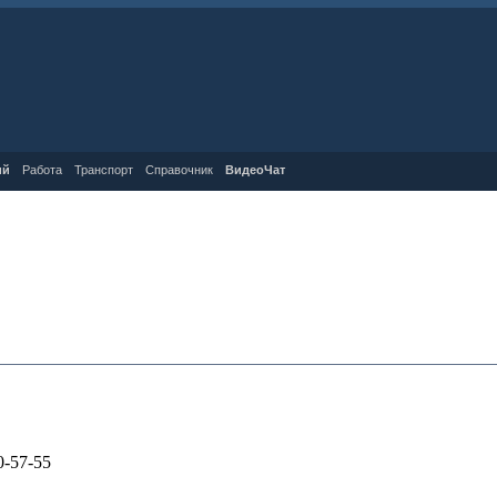
ий
Работа
Транспорт
Справочник
ВидеоЧат
0-57-55